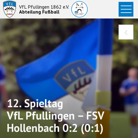
Startseite
VfL Pfullingen 1862 e.V.
Abteilung Fußball
News
Aktive
Junioren
Abteilung
12. Spieltag
VfL Pfullingen – FSV
Hollenbach 0:2 (0:1)