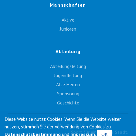
Mannschaften
Aktive
Junioren
Abteilung
Abteilungsleitung
Jugendleitung
Alte Herren
Sponsoring
Geschichte
Diese Website nutzt Cookies. Wenn Sie die Website weiter
Impressum
Datenschutz
Kontakt
nutzen, stimmen Sie der Verwendung von Cookies zu.
Sport für eine
ganze Stadt.
Datenschutzbestimmung
und
Impressum
.
OK