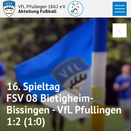
Startseite
VfL Pfullingen 1862 e.V.
Abteilung Fußball
News
Aktive
Junioren
Abteilung
16. Spieltag
FSV 08 Bietigheim-
Bissingen - VfL Pfullingen
1:2 (1:0)