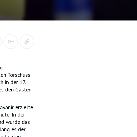
e
ten Torschuss
h in der 17.
 es den Gästen
ayanir erzielte
ute. In der
end wurde das
lang es der
erdienten