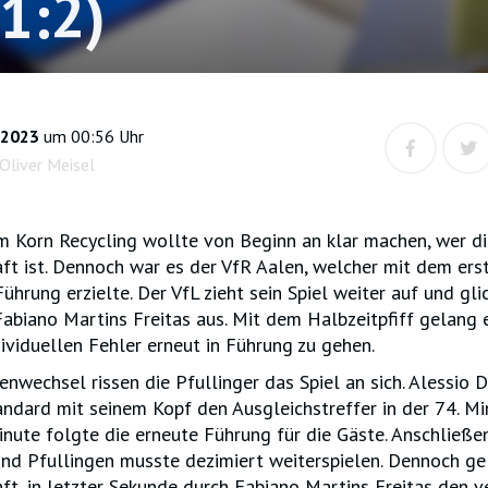
(1:2)
 2023
um 00:56 Uhr
Oliver Meisel
m Korn Recycling wollte von Beginn an klar machen, wer di
t ist. Dennoch war es der VfR Aalen, welcher mit dem ers
Führung erzielte. Der VfL zieht sein Spiel weiter auf und glic
abiano Martins Freitas aus. Mit dem Halbzeitpfiff gelang
ividuellen Fehler erneut in Führung zu gehen.
nwechsel rissen die Pfullinger das Spiel an sich. Alessio D
ndard mit seinem Kopf den Ausgleichstreffer in der 74. Min
inute folgte die erneute Führung für die Gäste. Anschließ
 und Pfullingen musste dezimiert weiterspielen. Dennoch ge
, in letzter Sekunde durch Fabiano Martins Freitas den v