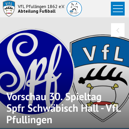
Startseite
VfL Pfullingen 1862 e.V.
Abteilung Fußball
News
Aktive
Junioren
Abteilung
Vorschau 30. Spieltag
Spfr Schwäbisch Hall - VfL
Pfullingen