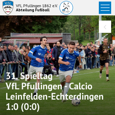
Startseite
VfL Pfullingen 1862 e.V.
Abteilung Fußball
News
Aktive
Junioren
Abteilung
31. Spieltag
VfL Pfullingen - Calcio
Leinfelden-Echterdingen
1:0 (0:0)