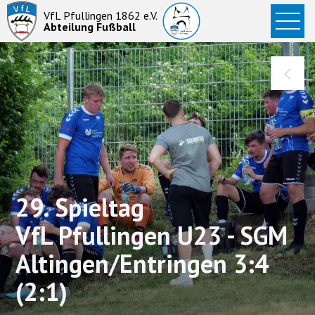
Startseite
VfL Pfullingen 1862 e.V.
Abteilung Fußball
News
Aktive
Junioren
Abteilung
29. Spieltag
VfL Pfullingen U23 - SGM
Altingen/Entringen 3:4
(2:1)