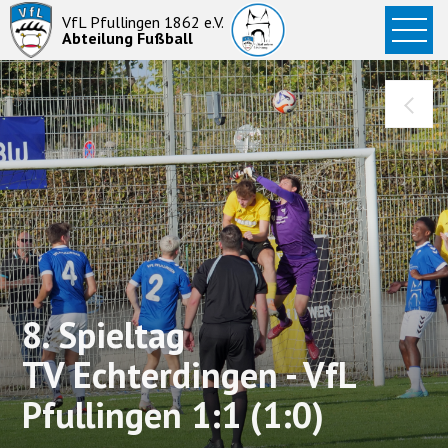
Startseite
VfL Pfullingen 1862 e.V.
Abteilung Fußball
News
Aktive
Junioren
Abteilung
8. Spieltag
TV Echterdingen - VfL
Pfullingen 1:1 (1:0)