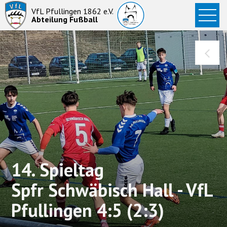
Startseite
VfL Pfullingen 1862 e.V.
Abteilung Fußball
News
Aktive
Junioren
Abteilung
14. Spieltag
Spfr Schwäbisch Hall - VfL
Pfullingen 4:5 (2:3)