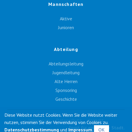
Mannschaften
Aktive
Junioren
Abteilung
Abteilungsleitung
Jugendleitung
Alte Herren
Sponsoring
Geschichte
Diese Website nutzt Cookies. Wenn Sie die Website weiter
Impressum
Datenschutz
Kontakt
nutzen, stimmen Sie der Verwendung von Cookies zu.
Sport für eine
ganze Stadt.
Datenschutzbestimmung
und
Impressum
.
OK