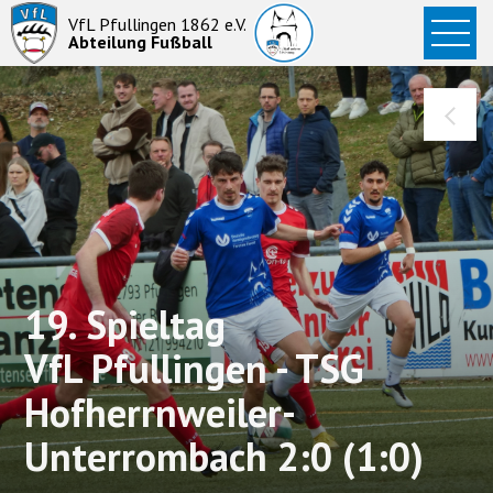
Startseite
VfL Pfullingen 1862 e.V.
Abteilung Fußball
News
Aktive
Junioren
Abteilung
19. Spieltag
VfL Pfullingen - TSG
Hofherrnweiler-
Unterrombach 2:0 (1:0)