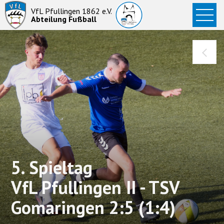
Startseite
VfL Pfullingen 1862 e.V.
Abteilung Fußball
News
Aktive
Junioren
Abteilung
5. Spieltag
VfL Pfullingen II - TSV
Gomaringen 2:5 (1:4)