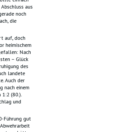
n Abschluss aus
gerade noch
ach, die
t auf, doch
vor heimischem
gefallen: Nach
osten – Glück
eruhigung des
uch landete
e. Auch der
ag nach einem
1:2 (80.).
chlag und
:0-Führung gut
 Abwehrarbeit