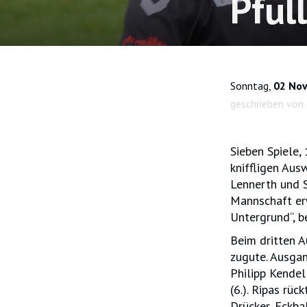
Pful
Sonntag,
02 No
geschrieben von
Sieben Spiele,
kniffligen Aus
Lennerth und 
Mannschaft erw
Untergrund“, b
Beim dritten A
zugute. Ausga
Philipp Kendel
(6.). Ripas rü
Drücker, Eckba