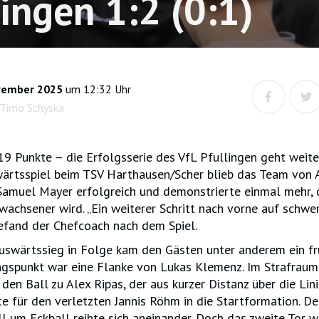
lingen 1:2 (0:1)
vember 2025
um 12:32 Uhr
 Timo Schyska
 19 Punkte – die Erfolgsserie des VfL Pfullingen geht weite
wärtsspiel beim TSV Harthausen/Scher blieb das Team von 
Samuel Mayer erfolgreich und demonstrierte einmal mehr, 
achsener wird. „Ein weiterer Schritt nach vorne auf schwe
efand der Chefcoach nach dem Spiel.
uswärtssieg in Folge kam den Gästen unter anderem ein fr
ngspunkt war eine Flanke von Lukas Klemenz. Im Strafraum
 den Ball zu Alex Ripas, der aus kurzer Distanz über die Lin
ckte für den verletzten Jannis Röhm in die Startformation. D
ll um Eckball reihte sich aneinander. Doch das zweite Tor w