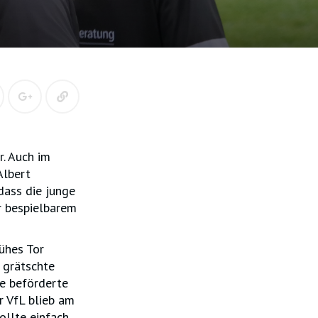
r. Auch im
Albert
dass die junge
r bespielbarem
ühes Tor
 grätschte
ie beförderte
er VfL blieb am
ollte einfach