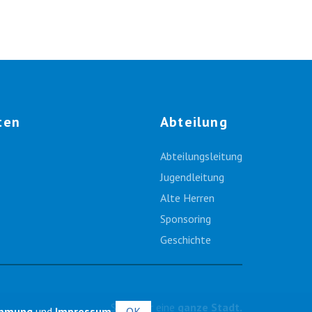
ten
Abteilung
Abteilungsleitung
Jugendleitung
Alte Herren
Sponsoring
Geschichte
Sport für eine
ganze Stadt.
immung
und
Impressum
.
OK