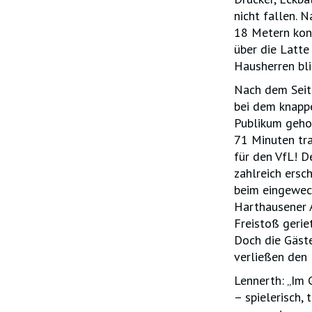
nicht fallen. 
18 Metern kon
über die Latte
Hausherren bli
Nach dem Seit
bei dem knappe
Publikum gehol
71 Minuten tra
für den VfL! D
zahlreich ersc
beim eingewech
Harthausener 
Freistoß geriet
Doch die Gäst
verließen den 
Lennerth: „Im 
– spielerisch,