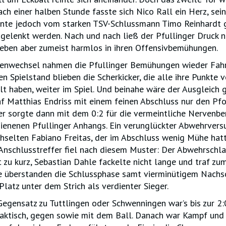
Nach einer halben Stunde fasste sich Nico Rall ein Herz, sei
nte jedoch vom starken TSV-Schlussmann Timo Reinhardt 
 gelenkt werden. Nach und nach ließ der Pfullinger Druck n
eben aber zumeist harmlos in ihren Offensivbemühungen.
enwechsel nahmen die Pfullinger Bemühungen wieder Fahr
n Spielstand blieben die Scherkicker, die alle ihre Punkte 
t haben, weiter im Spiel. Und beinahe wäre der Ausgleich 
f Matthias Endriss mit einem feinen Abschluss nur den Pf
er sorgte dann mit dem 0:2 für die vermeintliche Nervenb
hienenen Pfullinger Anhangs. Ein verunglückter Abwehrvers
selten Fabiano Freitas, der im Abschluss wenig Mühe hatt
Anschlusstreffer fiel nach diesem Muster: Der Abwehrschl
 zu kurz, Sebastian Dahle fackelte nicht lange und traf zum 
e überstanden die Schlussphase samt vierminütigem Nachs
Platz unter dem Strich als verdienter Sieger.
Gegensatz zu Tuttlingen oder Schwenningen war’s bis zur 2
 taktisch, gegen sowie mit dem Ball. Danach war Kampf und