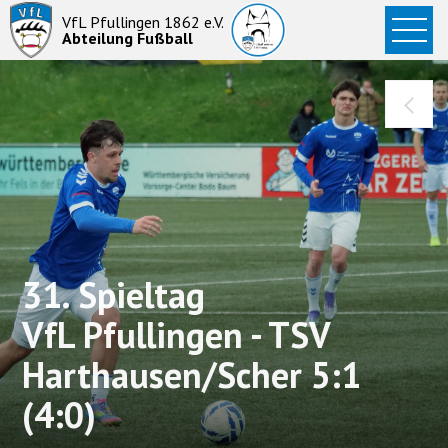
Startseite
VfL Pfullingen 1862 e.V.
Abteilung Fußball
News
Aktive
Junioren
Abteilung
31. Spieltag
VfL Pfullingen - TSV
Harthausen/Scher 5:1
(4:0)