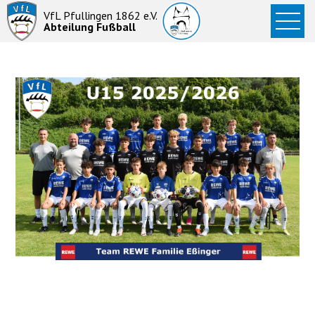
Startseite
VfL Pfullingen 1862 e.V.
Abteilung Fußball
News
Aktive
Junioren
Abteilung