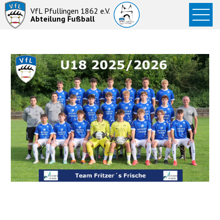
Startseite
VfL Pfullingen 1862 e.V.
Abteilung Fußball
News
Aktive
Junioren
Abteilung